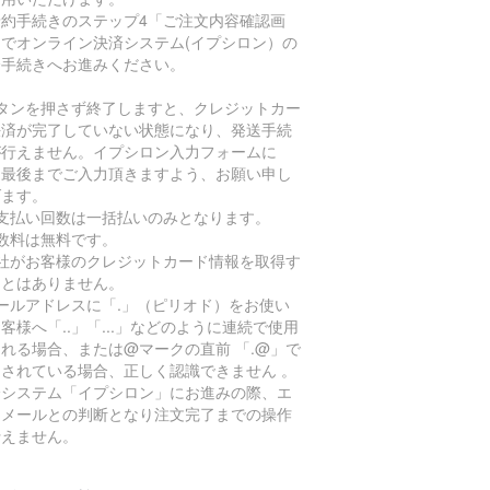
予約手続きのステップ4「ご注文内容確認画
」でオンライン決済システム(イプシロン）の
済手続きへお進みください。
ボタンを押さず終了しますと、クレジットカー
決済が完了していない状態になり、発送手続
が行えません。イプシロン入力フォームに
、最後までご入力頂きますよう、お願い申し
げます。
お支払い回数は一括払いのみとなります。
手数料は無料です。
当社がお客様のクレジットカード情報を取得す
ことはありません。
ールアドレスに「.」（ピリオド）をお使い
客様へ「..」「...」などのように連続で使用
れる場合、または@マークの直前 「.@」で
用されている場合、正しく認識できません 。
済システム「イプシロン」にお進みの際、エ
ーメールとの判断となり注文完了までの操作
行えません。