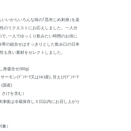
もいいからいろんな味の｢昆布じめ刺身｣を楽
女性のリクエストにお応えしました。一人分
ので､一人でゆっくり飲みたい時間のお供に
赤帯の組合せはすっきりとした飲み口の日本
相性も良い素材をセレクトしました。
身盛合せ(60g)
､サーモン(ﾃﾞﾝﾏｰｸ又はﾄﾙｺ産)､甘えび(ﾃﾞﾝﾏｰｸ
き(国産)
・さけを含む）
 (解凍後は冷蔵保存し５日以内にお召し上がり
対象）