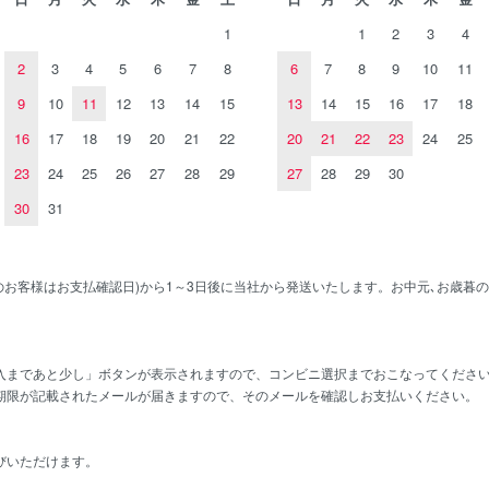
1
1
2
3
4
2
3
4
5
6
7
8
6
7
8
9
10
11
9
10
11
12
13
14
15
13
14
15
16
17
18
16
17
18
19
20
21
22
20
21
22
23
24
25
23
24
25
26
27
28
29
27
28
29
30
30
31
のお客様はお支払確認日)から1～3日後に当社から発送いたします。お中元､お歳暮
入まであと少し」ボタンが表示されますので、コンビニ選択までおこなってくださ
期限が記載されたメールが届きますので、そのメールを確認しお支払いください。
びいただけます。