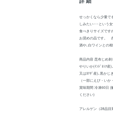
詳細
せっかくなら少量で
しみたい･･･という
食べきりサイズです
お奨めの品です。 
酒や､白ワインとの
商品内容 昆布じめ刺し
やりいか(ｲﾝﾄﾞﾈｼｱ産)
又はｶﾅﾀﾞ産)､黒かじ
（一部にえび・いか
賞味期間 冷凍60日
ください)
アレルゲン（28品目