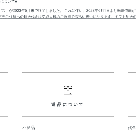
について■
ス」が2023年5月末で終了しました。 これに伴い、2023年6月1日より転送依
更先ご住所への転送代金は受取人様のご負担で着払い扱いになります。ギフト配送
返品について
不良品
代