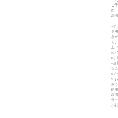
ご
面
決
※
ド
き
て
上
※
※
※
る
※メ
のお
さて
使
決
ラ
が