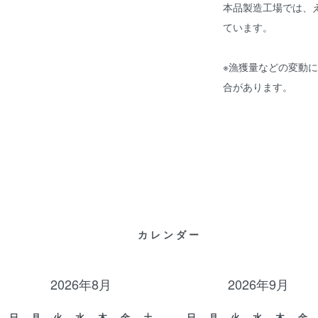
本品製造工場では、
ています。
※漁獲量などの変動
合があります。
カレンダー
2026年8月
2026年9月
日
月
火
水
木
金
土
日
月
火
水
木
金