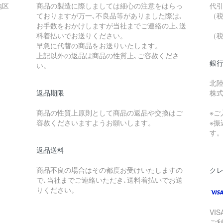
地区
商品の製造に際しましては細心の注意をはらっ
代引
ておりますが万一､不良品等がありました際は､
（
お手数をおかけしますが当社までご連絡の上､送
請
料着払いでお送りください。
（
早急に代替の商品をお送りいたします。
上記以外の返品は商品の性質上､ご容赦くださ
銀
い。
北陸
返品期限
株
商品の性質上原則として商品の返品や交換はご
※
容赦くださいますようお願いします。
※
す
返品送料
商品不良の場合はその都度お受けいたしますの
ク
で､当社までご連絡いただき､送料着払いでお送
りください。
VI
ご